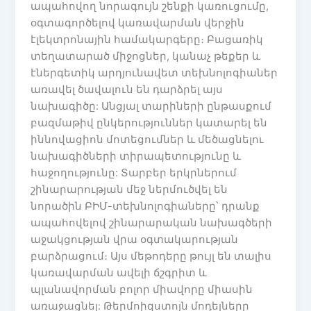
ապահովող նորագույն շենքի կառուցումը,
օգտագործելով կառավարման վերջին
էլեկտրոնային համակարգերը։ Բացառիկ
տեղատարած միջոցներ, կանաչ թեքեր և
էներգետիկ արդյունավետ տեխնոլոգիաներ
առավել ծավալուն են դարձրել այս
նախագիծը: Անցյալ տարիների ընթասքում
բազմաթիվ ընկերություններ կատարել են
իննովացիոն մոտեցումներ և մեծացնելու
նախագիծների տիրապետությունը և
հաջողությունը: Տարբեր երկրներում
շինարարության մեջ ներմուծվել են
նորածին ԲԻՄ-տեխնոլոգիաները՝ դրանք
ապահովելով շինարարական նախագծերի
աջակցության վրա օգտակարության
բարձրացում։ Այս մեթոդերը թույլ են տալիս
կառավարման ավելի ճշգրիտ և
պլանավորման բոլոր միավորը միասին
առաջացնել: Թերմոիզստոյն մոդելները