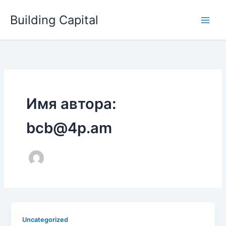
Перейти
Building Capital
к
содержимому
Имя автора:
bcb@4p.am
Uncategorized