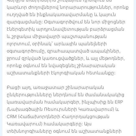
Վերջին տարիներին շուկայում դիտվում են
կարևոր ժողովներով նորարարություններ, որոնք
ուղղված են ինքնակառավարմանը և կայուն
զարգացմանը: Օգտագործվում են նոր միջոցներ
էներգետիկ արդյունավետության բարձրացման
և շրջակա միջավայրի պաշտպանության
ոլորտում, օրինակ՝ արևային պանելների
օգտագործումը, զրահապատված ապակիներ,
ջրում զրկված կառուցվածքներ, և այլ մեթոդներ,
որոնք օգնում են նվազեցնել շինարարական
աշխատանքների էկոլոգիական հետևանքը:
Բացի այդ, առաջատար շինարարական
ընկերությունները ներդնում են ժամանակակից
կառավարման համակարգեր, ինչպիսիք են ERP
(Նախագծային Ռեսուրսների Կառավարում) և
CRM (Հաճախորդների Հաղորդակցության
Կառավարում) համակարգերը: Այս
տեխնոլոգիաները օգնում են աշխատանքների